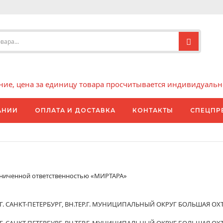
е, цена за единицу товара просчитывается индивидуально 
АНИИ
ОПЛАТА И ДОСТАВКА
КОНТАКТЫ
СПЕЦПР
аниченной ответственностью «МИРТАРА»
 Г. САНКТ-ПЕТЕРБУРГ, ВН.ТЕР.Г. МУНИЦИПАЛЬНЫЙ ОКРУГ БОЛЬШАЯ ОХТА,
 Г. САНКТ-ПЕТЕРБУРГ, ВН.ТЕР.Г. МУНИЦИПАЛЬНЫЙ ОКРУГ БОЛЬШАЯ ОХТА,