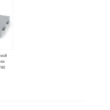
ной
ьях
/40