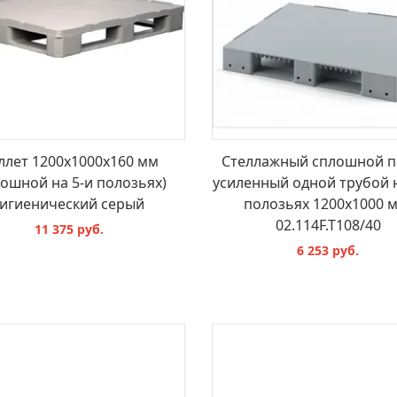
ллет 1200х1000х160 мм
Стеллажный сплошной п
лошной на 5-и полозьях)
усиленный одной трубой 
гигиенический серый
полозьях 1200х1000 м
02.114F.T108/40
11 375 руб.
6 253 руб.
В КОРЗИНУ
В КОРЗИНУ