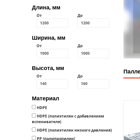
Длина, мм
От
До
Ширина, мм
От
До
Высота, мм
Палле
От
До
Материал
HDPE
HDPE (полиэтилен с добавлением
вспенивателя)
HDPЕ (полиэтилен низкого давления)
РР (полипропилен)