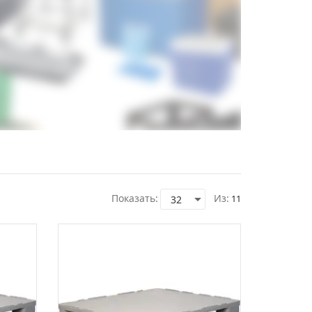
Показать:
Из:
11