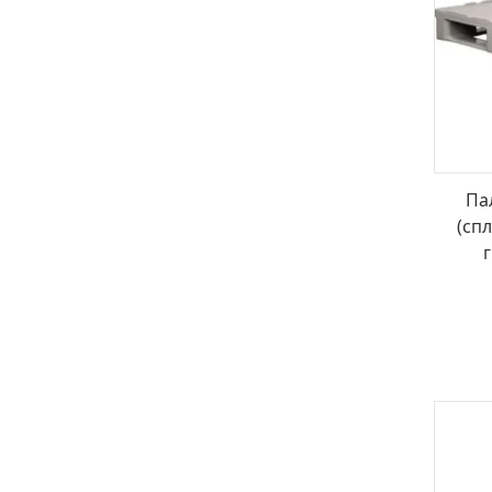
Па
(cп