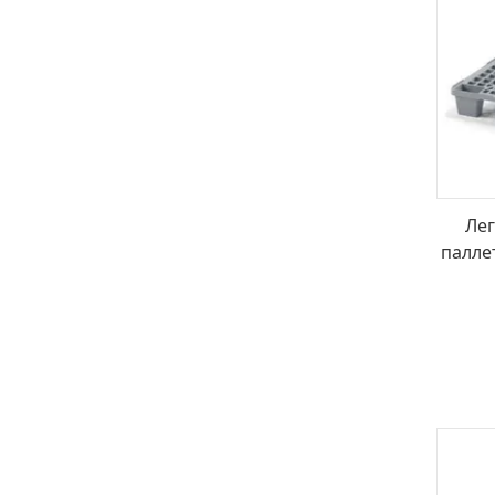
Ле
палле