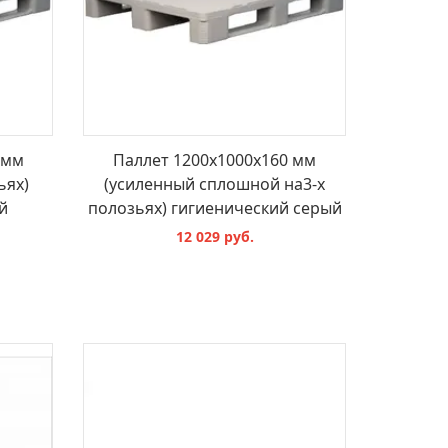
 мм
Паллет 1200х1000х160 мм
ьях)
(усиленный cплошной на3-х
й
полозьях) гигиенический серый
12 029 руб.
В КОРЗИНУ