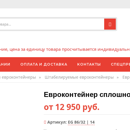
е, цена за единицу товара просчитывается индивидуально 
АНИИ
ОПЛАТА И ДОСТАВКА
КОНТАКТЫ
СПЕЦПР
и евроконтейнеры
»
Штабелируемые евроконтейнеры
»
Евр
Евроконтейнер сплошно
от 12 950 руб.
Артикул:
EG 86/32 | 14