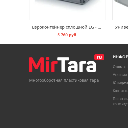
Евроконтейнер сплошной EG - 600х400х320 мм
5 760 руб.
В КОРЗИНУ
ИНФО
О компа
Условия 
Многооборотная пластиковая тара
Юридиче
Контакт
Политик
конфиде