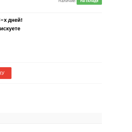
Наличие:
На складе
3-х дней!
рискуете
НУ