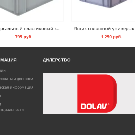
Универсальный пластиковый контейнер Multi-PRO, 400х300х290 сплошной, гладкое дно
795 руб.
1 250 руб.
В КОРЗИНУ
В КОРЗИНУ
РМАЦИЯ
ДИЛЕРСТВО
нии
оплаты и доставки
ская информация
ы
а
нциальности