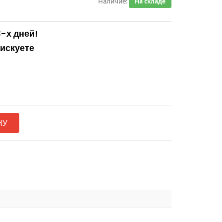
Наличие:
На складе
3-х дней!
рискуете
НУ