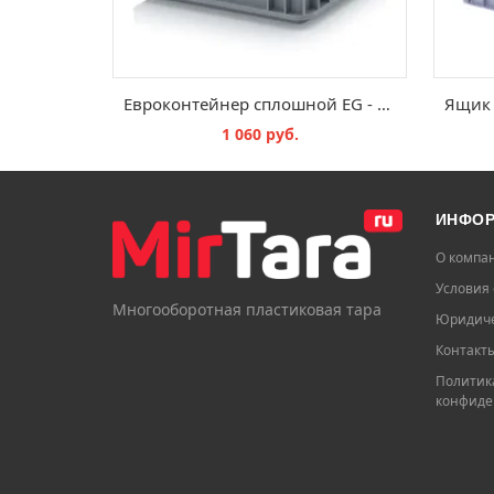
Евроконтейнер сплошной EG - 200х150х120 мм
1 060 руб.
В КОРЗИНУ
ИНФО
О компа
Условия 
Многооборотная пластиковая тара
Юридиче
Контакт
Политик
конфиде