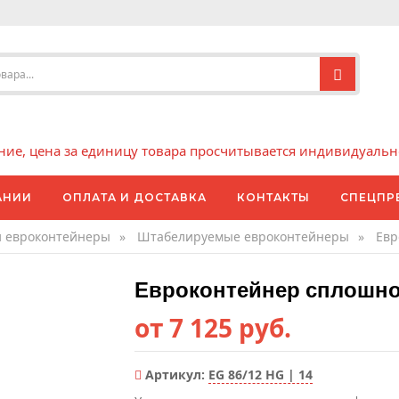
е, цена за единицу товара просчитывается индивидуально 
АНИИ
ОПЛАТА И ДОСТАВКА
КОНТАКТЫ
СПЕЦПР
и евроконтейнеры
»
Штабелируемые евроконтейнеры
»
Евр
Евроконтейнер сплошно
от 7 125 руб.
Артикул:
EG 86/12 HG | 14