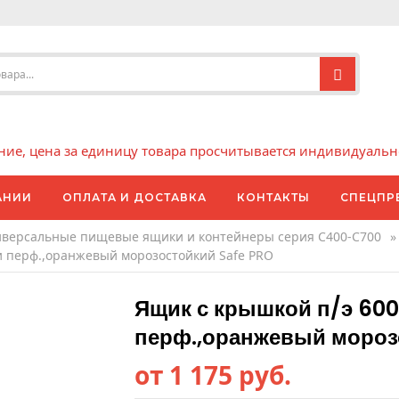
е, цена за единицу товара просчитывается индивидуально 
АНИИ
ОПЛАТА И ДОСТАВКА
КОНТАКТЫ
СПЕЦПР
версальные пищевые ящики и контейнеры серия C400-С700
»
ки перф.,оранжевый морозостойкий Safe PRO
Ящик с крышкой п/э 600
перф.,оранжевый мороз
от 1 175 руб.