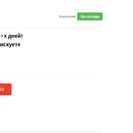
Наличие:
На складе
3-х дней!
рискуете
НУ