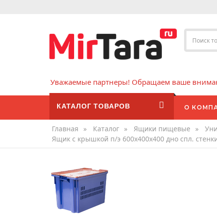
Уважаемые партнеры! Обращаем ваше внимани
КАТАЛОГ ТОВАРОВ
О КОМП
Главная
»
Каталог
»
Ящики пищевые
»
Уни
Ящик с крышкой п/э 600х400х400 дно спл. стен