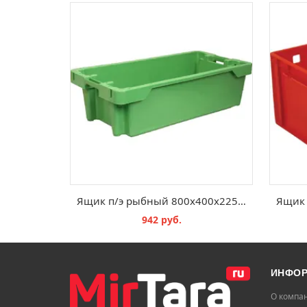
Ящик п/э рыбный 800х400х225 сплошной зеленый
942 руб.
В КОРЗИНУ
ИНФО
О компа