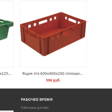
Ящик п/э рыбный 800х400х225 перфорированный дно сплошное зеленый
Ящик п/э 600х400х200 сплошной, Е2 цв. красный
596 руб.
В КОРЗИНУ
РАБОЧЕЕ ВРЕМЯ
Работаем для Вас