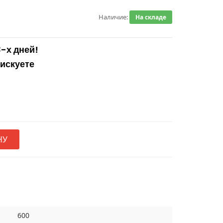
Наличие:
На складе
3-х дней!
рискуете
НУ
600