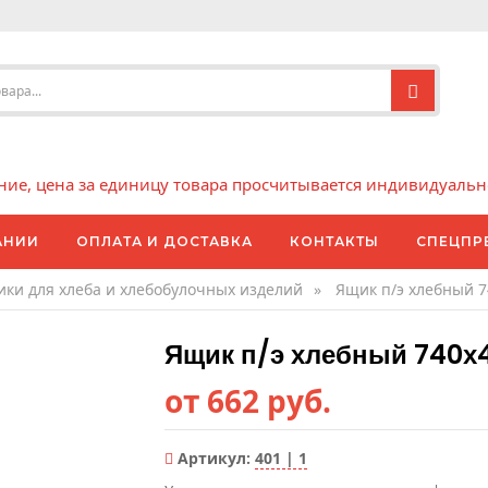
е, цена за единицу товара просчитывается индивидуально 
АНИИ
ОПЛАТА И ДОСТАВКА
КОНТАКТЫ
СПЕЦПР
ки для хлеба и хлебобулочных изделий
»
Ящик п/э хлебный 
Ящик п/э хлебный 740х
от 662 руб.
Артикул:
401 | 1