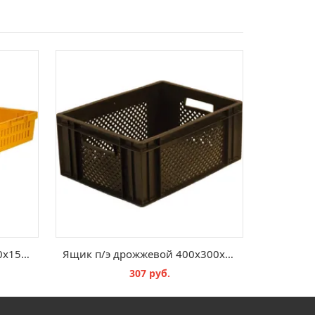
Удлиненный ящик 950x400x152 для багетов
Ящик п/э дрожжевой 400х300х180 с перф. черный
307 руб.
В КОРЗИНУ