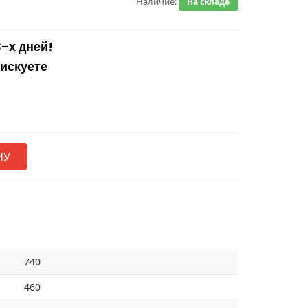
Наличие:
На складе
3-х дней!
рискуете
НУ
740
460