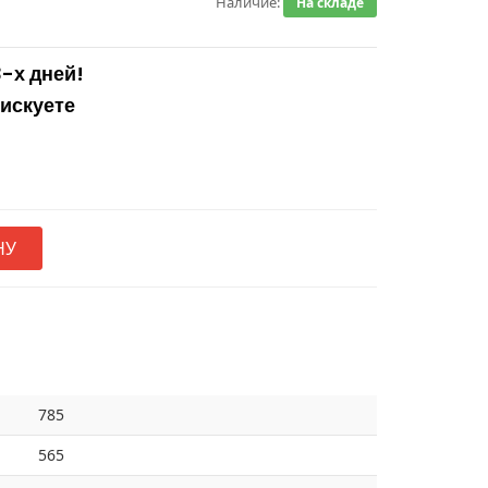
Наличие:
На складе
3-х дней!
рискуете
НУ
785
565