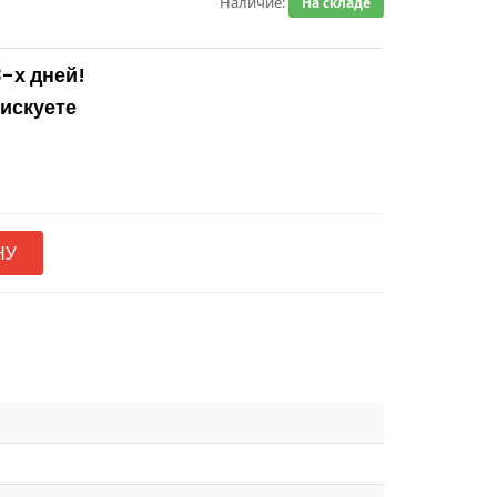
Наличие:
На складе
3-х дней!
рискуете
НУ