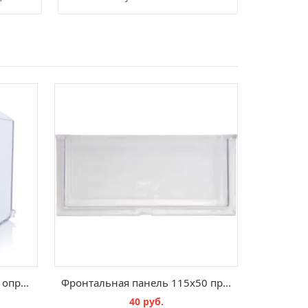
Контейнеры для модулей с опрокидываемыми ящиками EBKK 5
Фронтальная панель 115x50 прозрачная
40 руб.