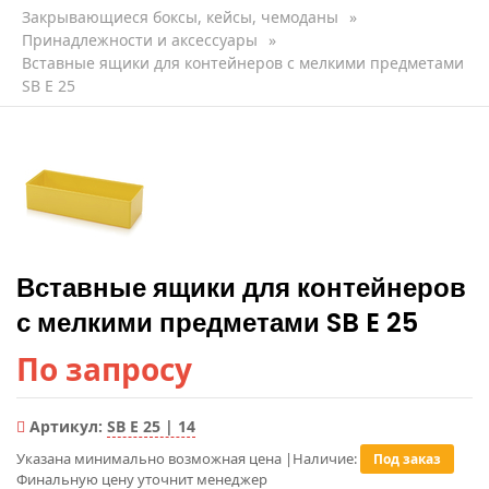
Закрывающиеся боксы, кейсы, чемоданы
»
Принадлежности и аксессуары
»
Вставные ящики для контейнеров с мелкими предметами
SB E 25
Вставные ящики для контейнеров
с мелкими предметами SB E 25
По запросу
Артикул:
SB E 25 | 14
Указана минимально возможная цена
|
Наличие:
Под заказ
Финальную цену уточнит менеджер