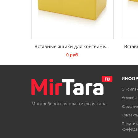
Вставные ящики для контейнеров с мелкими предметами SB E 23
0 руб.
В КОРЗИНУ
ИНФО
О компа
Условия 
Многооборотная пластиковая тара
Юридиче
Контакт
Политик
конфиде