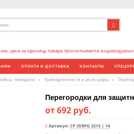
е, цена за единицу товара просчитывается индивидуально 
АНИИ
ОПЛАТА И ДОСТАВКА
КОНТАКТЫ
СПЕЦПР
кейсы, чемоданы
»
Принадлежности и аксессуары
»
Перего
Перегородки для защит
от 692 руб.
Артикул:
CP SERPG 3213 | 14