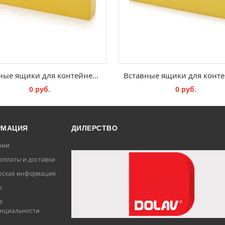
Вставные ящики для контейнеров с мелкими предметами SB E 15
0 руб.
0 руб.
В КОРЗИНУ
В КОРЗИНУ
РМАЦИЯ
ДИЛЕРСТВО
нии
оплаты и доставки
ская информация
ы
а
нциальности