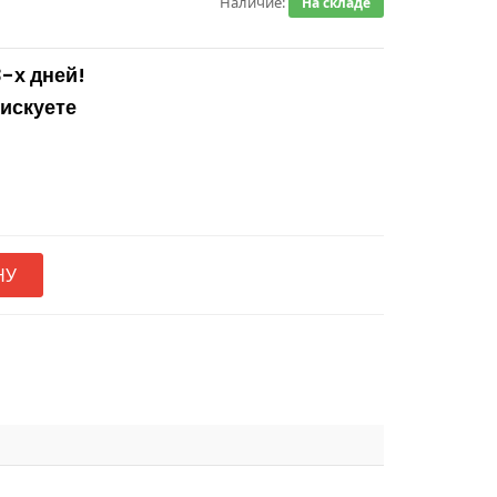
Наличие:
На складе
3-х дней!
рискуете
НУ