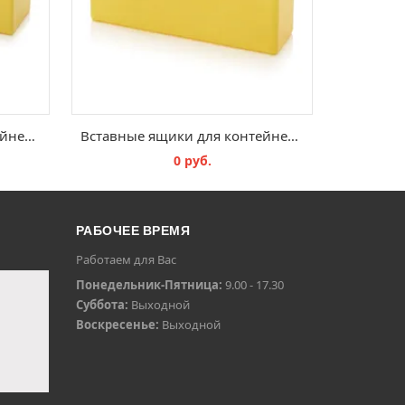
Вставные ящики для контейнеров с мелкими предметами SB E 26
Вставные ящики для контейнеров с мелкими предметами SB E 13
0 руб.
В КОРЗИНУ
РАБОЧЕЕ ВРЕМЯ
Работаем для Вас
Понедельник-Пятница:
9.00 - 17.30
Суббота:
Выходной
Воскресенье:
Выходной