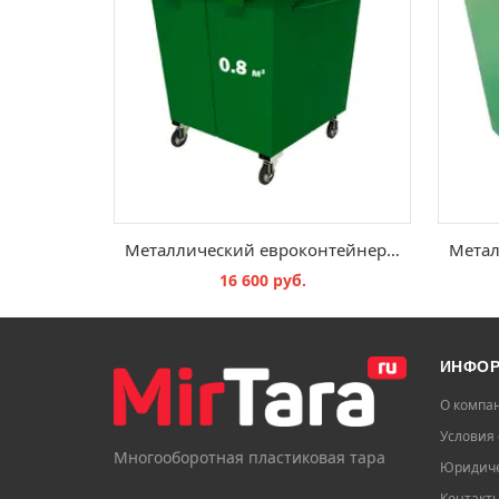
Металлический евроконтейнер 0,8 куб. м для ТБО
16 600 руб.
В КОРЗИНУ
ИНФО
О компа
Условия 
Многооборотная пластиковая тара
Юридиче
Контакт