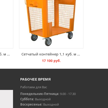
Сетчатый контейнер 0,8 куб. м для РСО
Сетчатый контейнер 1,1 куб. м для РСО с колесами
17 100 руб.
В КОРЗИНУ
РАБОЧЕЕ ВРЕМЯ
Работаем для Вас
Понедельник-Пятница:
9.00 - 17.30
Суббота:
Выходной
Воскресенье:
Выходной