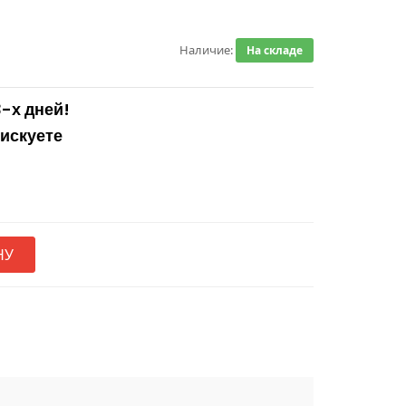
Наличие:
На складе
3-х дней!
рискуете
НУ