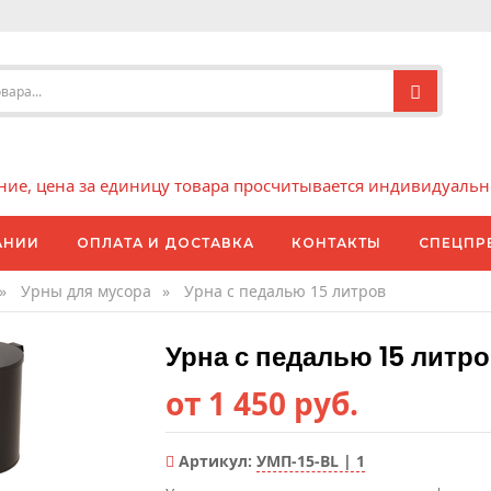
е, цена за единицу товара просчитывается индивидуально 
АНИИ
ОПЛАТА И ДОСТАВКА
КОНТАКТЫ
СПЕЦПР
»
Урны для мусора
»
Урна с педалью 15 литров
Урна с педалью 15 литр
от 1 450 руб.
Артикул:
УМП-15-BL | 1