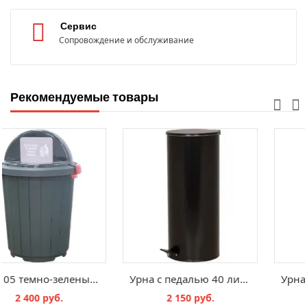
Сервис
Сопровождение и обслуживание
Рекомендуемые товары
Бак с крышкой (80 л) синий
МБ-105 темно-зеленый крышка-клапан
50 руб.
2 400 руб.
2 15