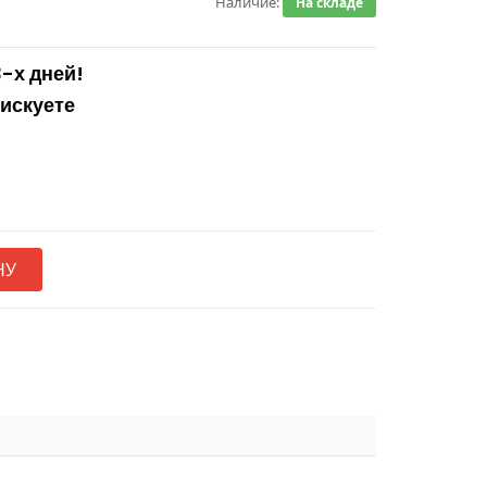
Наличие:
На складе
3-х дней!
рискуете
НУ