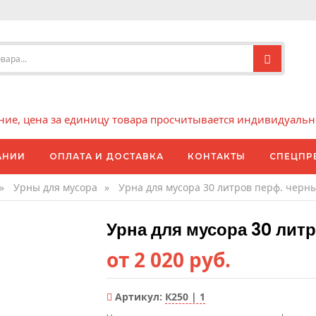
е, цена за единицу товара просчитывается индивидуально 
АНИИ
ОПЛАТА И ДОСТАВКА
КОНТАКТЫ
СПЕЦПР
»
Урны для мусора
»
Урна для мусора 30 литров перф. черн
Урна для мусора 30 лит
от 2 020 руб.
Артикул:
К250 | 1