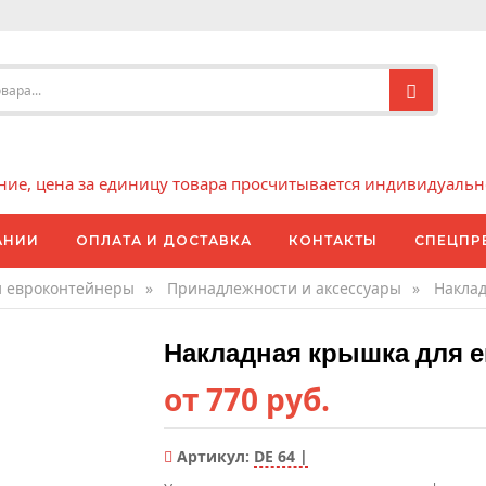
е, цена за единицу товара просчитывается индивидуально 
АНИИ
ОПЛАТА И ДОСТАВКА
КОНТАКТЫ
СПЕЦПР
и евроконтейнеры
»
Принадлежности и аксессуары
»
Наклад
Накладная крышка для е
от 770 руб.
Артикул:
DE 64 |