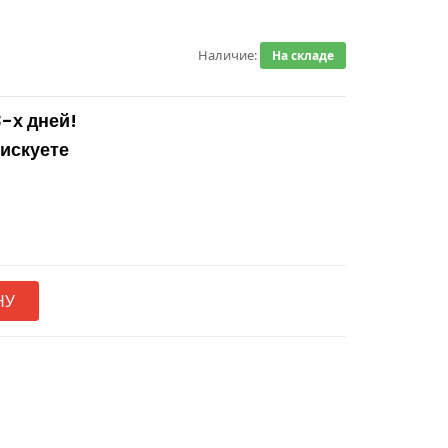
Наличие:
На складе
3-х дней!
рискуете
НУ