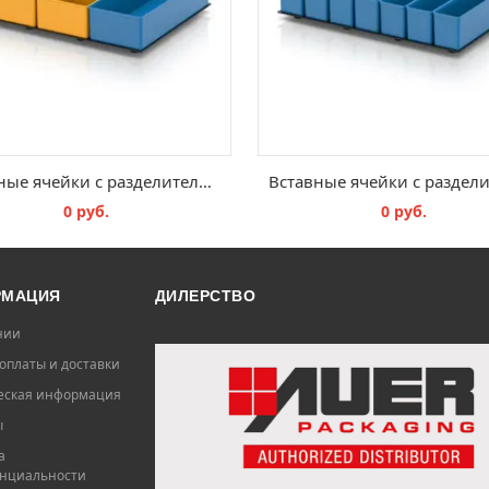
Вставные ячейки с разделительной вставкой TB TEK 43 B6
0 руб.
0 руб.
В КОРЗИНУ
В КОРЗИНУ
РМАЦИЯ
ДИЛЕРСТВО
нии
оплаты и доставки
ская информация
ы
а
нциальности