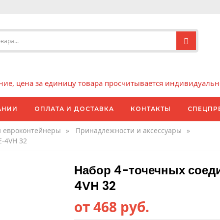
е, цена за единицу товара просчитывается индивидуально 
АНИИ
ОПЛАТА И ДОСТАВКА
КОНТАКТЫ
СПЕЦПР
и евроконтейнеры
»
Принадлежности и аксессуары
»
E-4VH 32
Набор 4-точечных соед
4VH 32
от 468 руб.