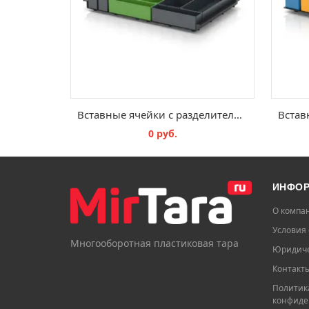
Вставные ячейки с разделительной вставкой EG TEK 64 B7
0 руб.
В КОРЗИНУ
ИНФО
О компа
Условия 
Многооборотная пластиковая тара
Юридиче
Контакт
Политик
конфиде