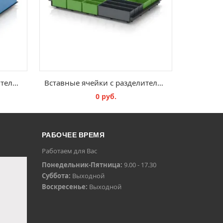
Вставные ячейки с разделительной вставкой TB TEK 43 В2
Вставные ячейки с разделительной вставкой EG TEK 64 B3
0 руб.
В КОРЗИНУ
РАБОЧЕЕ ВРЕМЯ
Работаем для Вас
Понедельник-Пятница:
9.00 - 17.30
Суббота:
Выходной
Воскресенье:
Выходной