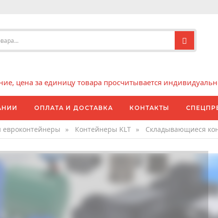
е, цена за единицу товара просчитывается индивидуально 
АНИИ
ОПЛАТА И ДОСТАВКА
КОНТАКТЫ
СПЕЦПР
и евроконтейнеры
»
Контейнеры KLT
»
Складывающиеся ко