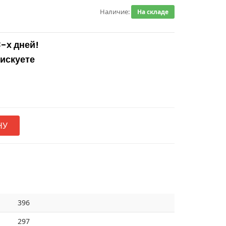
Наличие:
На складе
3-х дней!
рискуете
НУ
396
297