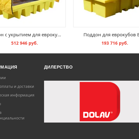
Поддон с укрытием для еврокубов BB2C
Поддон для еврокубов 
512 946 руб.
193 716 руб.
В КОРЗИНУ
В КОРЗИНУ
РМАЦИЯ
ДИЛЕРСТВО
нии
оплаты и доставки
ская информация
ы
а
нциальности