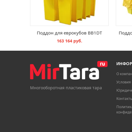
Поддон для еврокубов BB1DT
163 164 руб.
В КОРЗИНУ
ИНФО
О компа
Условия 
Многооборотная пластиковая тара
Юридиче
Контакт
Политик
конфиде