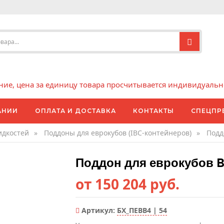
е, цена за единицу товара просчитывается индивидуально 
АНИИ
ОПЛАТА И ДОСТАВКА
КОНТАКТЫ
СПЕЦПР
идкостей
»
Поддоны для еврокубов (IBC-контейнеров)
»
Подд
Поддон для еврокубов 
от 150 204 руб.
Артикул:
БХ_ПЕBB4 | 54