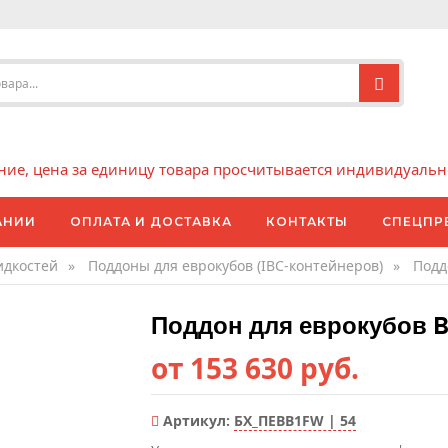
е, цена за единицу товара просчитывается индивидуально 
АНИИ
ОПЛАТА И ДОСТАВКА
КОНТАКТЫ
СПЕЦПР
идкостей
»
Поддоны для еврокубов (IBC-контейнеров)
»
Подд
Поддон для еврокубов 
от 153 630 руб.
Артикул:
БХ_ПЕBB1FW | 54