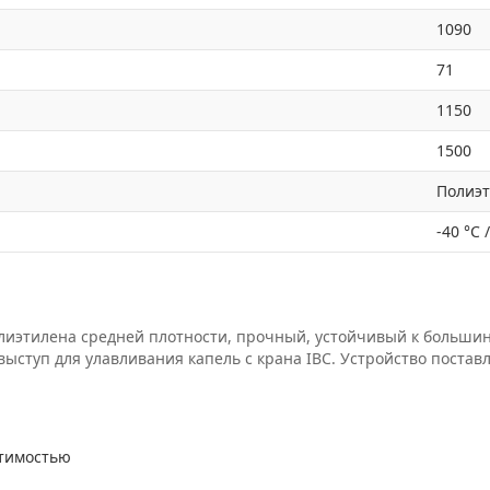
1090
71
1150
1500
Полиэ
-40 °C 
лиэтилена средней плотности, прочный, устойчивый к большин
выступ для улавливания капель с крана IBC. Устройство постав
стимостью