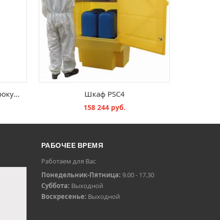
Поддон с укрытием для еврокубов BB1C
Шкаф PSC4
158 244 руб.
В КОРЗИНУ
РАБОЧЕЕ ВРЕМЯ
Работаем для Вас
Понедельник-Пятница:
9.00 - 17.30
Суббота:
Выходной
Воскресенье:
Выходной