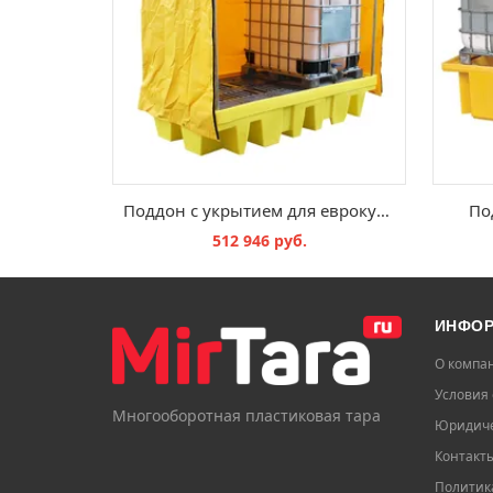
Поддон с укрытием для еврокубов BB2C
По
512 946 руб.
В КОРЗИНУ
ИНФО
О компа
Условия 
Многооборотная пластиковая тара
Юридиче
Контакт
Политик