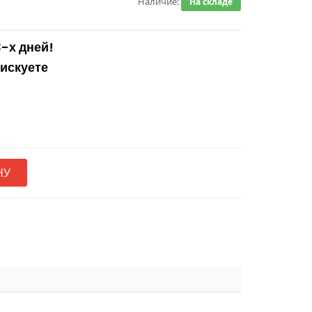
Наличие:
На складе
3-х дней!
рискуете
НУ