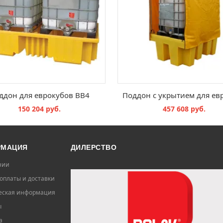
ддон для еврокубов BB4
150 204 руб.
457 608 руб.
В КОРЗИНУ
В КОРЗИНУ
РМАЦИЯ
ДИЛЕРСТВО
нии
оплаты и доставки
ская информация
ы
а