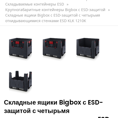
Складываемые контейнеры ESD
»
Крупногабаритные контейнеры Bigbox с ESD-защитой
»
Складные ящики Bigbox с ESD-защитой с четырьмя
откидывающимися стенками ESD KLK 1210K
Складные ящики Bigbox с ESD-
защитой с четырьмя