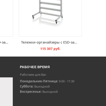
Тележки-органайзеры с ESD-защитой для ящиков для стеллажного хранения ESD SR.L.51509
Тележки-органайзеры с ESD-защитой для ящиков стеллажного хранения ESD SR.L.214
115 307 руб.
В КОРЗИНУ
РАБОЧЕЕ ВРЕМЯ
Работаем для Вас
Понедельник-Пятница:
9.00 - 17.30
Суббота:
Выходной
Воскресенье:
Выходной