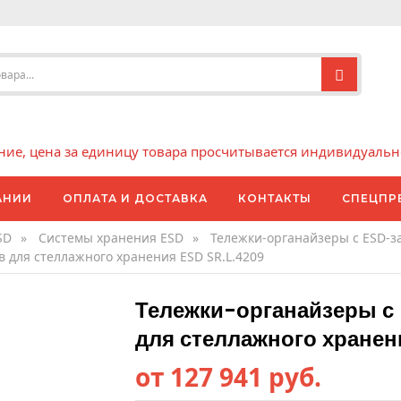
е, цена за единицу товара просчитывается индивидуально 
АНИИ
ОПЛАТА И ДОСТАВКА
КОНТАКТЫ
СПЕЦПР
SD
»
Системы хранения ESD
»
Тележки-органайзеры с ESD-
 для стеллажного хранения ESD SR.L.4209
Тележки-органайзеры с
для стеллажного хранен
от 127 941 руб.