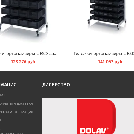
Тележки-органайзеры с ESD-защитой для ящиков для стеллажного хранения ESD SR.L.5214
128 276 руб.
141 057 руб.
В КОРЗИНУ
В КОРЗИНУ
РМАЦИЯ
ДИЛЕРСТВО
нии
оплаты и доставки
ская информация
ы
а
нциальности