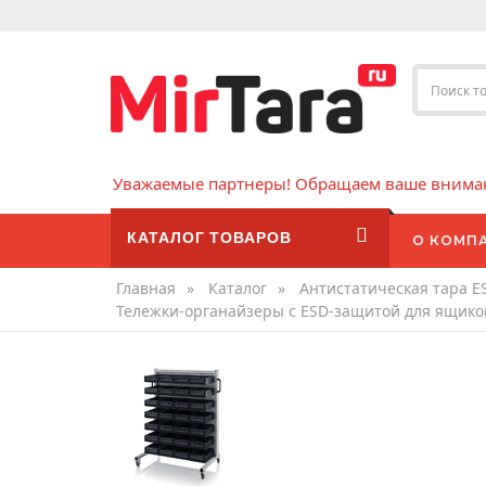
Уважаемые партнеры! Обращаем ваше внимани
КАТАЛОГ ТОВАРОВ
О КОМП
Главная
»
Каталог
»
Антистатическая тара E
Тележки-органайзеры с ESD-защитой для ящиков