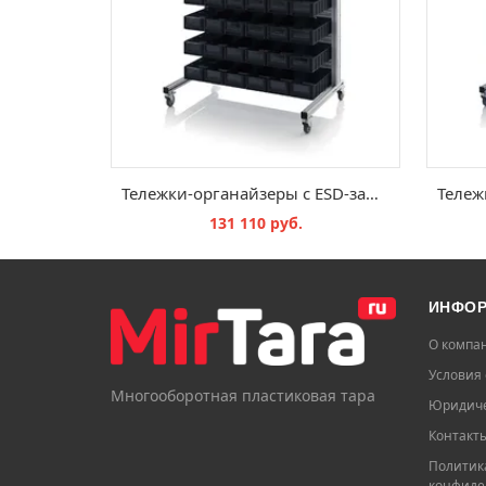
Тележки-органайзеры с ESD-защитой для ящиков для стеллажного хранения ESD SR.L.41509
131 110 руб.
В КОРЗИНУ
ИНФО
О компа
Условия 
Многооборотная пластиковая тара
Юридиче
Контакт
Политик
конфиде