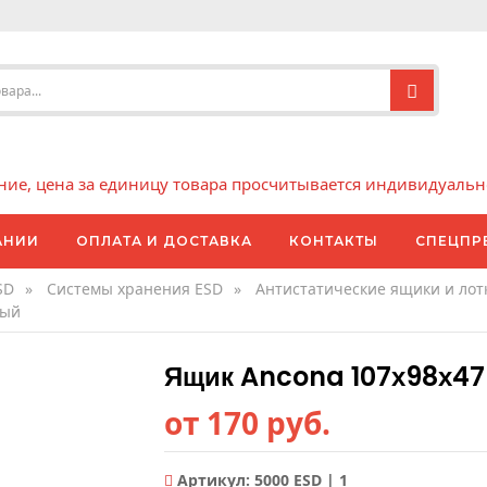
е, цена за единицу товара просчитывается индивидуально 
АНИИ
ОПЛАТА И ДОСТАВКА
КОНТАКТЫ
СПЕЦПР
SD
»
Системы хранения ESD
»
Антистатические ящики и лот
ный
Ящик Ancona 107х98х47
от 170 руб.
Артикул:
5000 ESD | 1