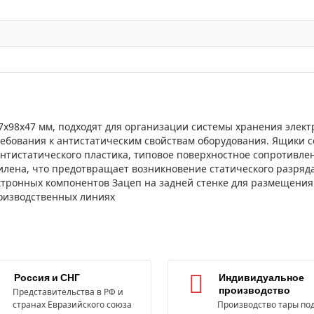
07х98х47 мм, подходят для организации системы хранения элек
ования к антистатическим свойствам оборудования. Ящики соз
антистатического пластика, типовое поверхностное сопротивле
ена, что предотвращает возникновение статического разряда
тронных компонентов Зацеп на задней стенке для размещения 
оизводственных линиях
Россия и СНГ
Индивидуальное
производство
Представительства в РФ и
странах Евразийского союза
Производство тары под