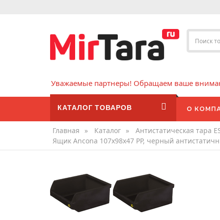
Уважаемые партнеры! Обращаем ваше внимани
КАТАЛОГ ТОВАРОВ
О КОМП
Главная
»
Каталог
»
Антистатическая тара E
Ящик Ancona 107х98х47 PP, черный антистатич