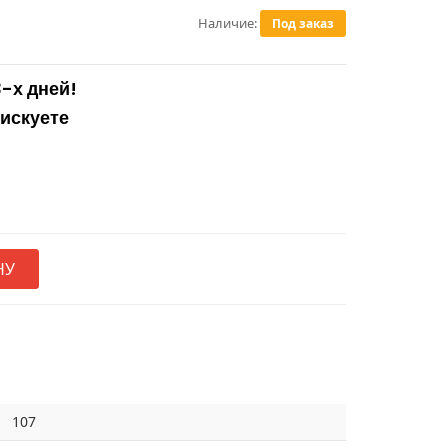
Наличие:
Под заказ
3-х дней!
рискуете
НУ
107