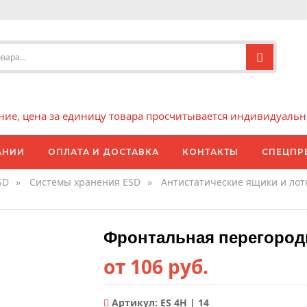
е, цена за единицу товара просчитывается индивидуально 
АНИИ
ОПЛАТА И ДОСТАВКА
КОНТАКТЫ
СПЕЦПР
SD
»
Системы хранения ESD
»
Антистатические ящики и лот
Фронтальная перегородк
от 106 руб.
Артикул:
ES 4H | 14