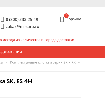
0
Корзина
8 (800) 333-25-49
zakaz@mirtara.ru
исходя из количества и города доставки!
ЕДЛОЖЕНИЯ
ки
»
Комплектующие к лоткам серии SK и RK
»
а SK, ES 4H