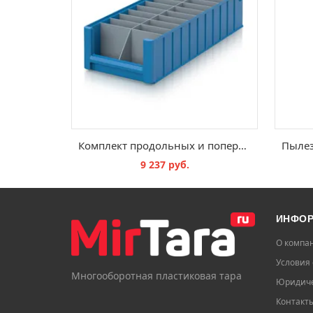
Комплект продольных и поперечных перегородок RK, RK GEF 6214
9 237 руб.
В КОРЗИНУ
ИНФО
О компа
Условия 
Многооборотная пластиковая тара
Юридиче
Контакт