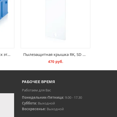
Упаковка перфорированных этикеток RK, QT PE 1509
Пылезащитная крышка RK, SD 4156
470 руб.
В КОРЗИНУ
РАБОЧЕЕ ВРЕМЯ
Работаем для Вас
Понедельник-Пятница:
9.00 - 17.30
Суббота:
Выходной
Воскресенье:
Выходной