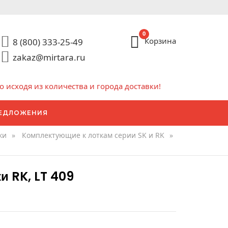
0
Корзина
8 (800) 333-25-49
zakaz@mirtara.ru
исходя из количества и города доставки!
ЕДЛОЖЕНИЯ
ки
»
Комплектующие к лоткам серии SK и RK
»
 RK, LT 409