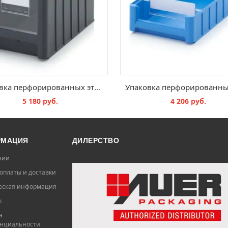
Упаковка перфорированных этикеток SK, PE SK 4
5 180 руб.
4 206 руб.
В КОРЗИНУ
В КОРЗИНУ
РМАЦИЯ
ДИЛЕРСТВО
нии
оплаты и доставки
ская информация
ы
а
нциальности