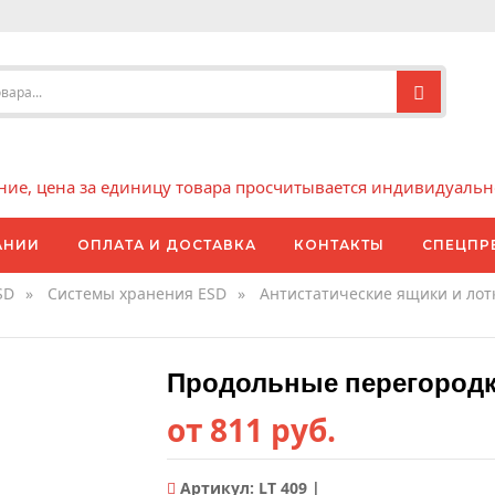
е, цена за единицу товара просчитывается индивидуально 
АНИИ
ОПЛАТА И ДОСТАВКА
КОНТАКТЫ
СПЕЦПР
SD
»
Системы хранения ESD
»
Антистатические ящики и лот
Продольные перегородки
от 811 руб.
Артикул:
LT 409 |