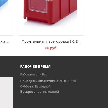
Упаковка перфорированных этикеток RK, QT PE 209
Фронтальная перегородка SK, ES 2
66 руб.
В КОРЗИНУ
РАБОЧЕЕ ВРЕМЯ
Работаем для Вас
Понедельник-Пятница:
9.00 - 17.30
Суббота:
Выходной
Воскресенье:
Выходной