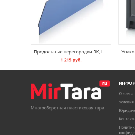
Продольные перегородки RK, LT 614
1 215 руб.
В КОРЗИНУ
ИНФО
О компа
Условия 
Многооборотная пластиковая тара
Юридиче
Контакт
Политик
конфиде