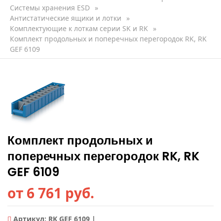
Системы хранения ESD
»
Антистатические ящики и лотки
»
Комплектующие к лоткам серии SK и RK
»
Комплект продольных и поперечных перегородок RK, RK
GEF 6109
Комплект продольных и
поперечных перегородок RK, RK
GEF 6109
от 6 761 руб.
Артикул:
RK GEF 6109 |