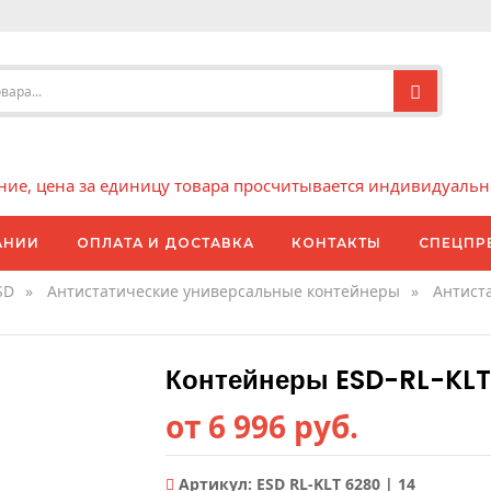
е, цена за единицу товара просчитывается индивидуально 
АНИИ
ОПЛАТА И ДОСТАВКА
КОНТАКТЫ
СПЕЦПР
SD
»
Антистатические универсальные контейнеры
»
Антист
Контейнеры ESD-RL-KLT
от 6 996 руб.
Артикул:
ESD RL-KLT 6280 | 14