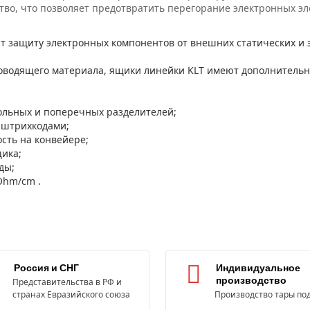
тво, что позволяет предотвратить перегорание электронных эл
 защиту электронных компонентов от внешних статических и э
оводящего материала, ящики линейки KLT имеют дополнительны
ольных и поперечных разделителей;
о штрихкодами;
ть на конвейере;
щика;
ды;
Ohm/cm .
Россия и СНГ
Индивидуальное
производство
Представительства в РФ и
странах Евразийского союза
Производство тары под